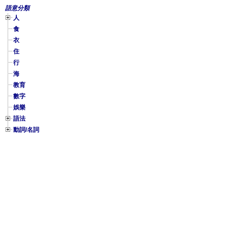
語意分類
人
食
衣
住
行
海
教育
數字
娛樂
語法
動詞/名詞