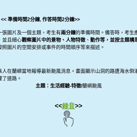
<<
準備時間
2
分鐘
,
作答時間
2
分鐘
>>
一張圖片及一個主題，考生有
兩分鐘
的準備時間。備答時，考生
，並且細心
觀察圖片中的景物、人物特徵
、
動作等，並按主題構
按照圖片的空間安排或事件的時間順序等來描述。
族人在蘭嶼當地報導最新颱風消息。畫面顯示山洞的路遭海水倒
埋了道路。
主題：生活經驗
-
特徵
/
蘭嶼颱風
<<
錄音
>>