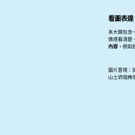
看圖表達
本大題包含
情境看清楚
內容
，例如
圖片意境：
山土坍塌掩