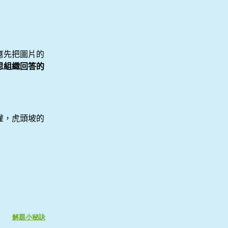
應先把圖片的
思組織回答的
灌，虎頭坡的
解題小秘訣