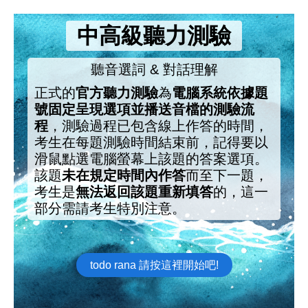
中高級聽力測驗
聽音選詞 & 對話理解
正式的
官方聽力測驗
為
電腦系統依據題
號固定呈現選項並播送音檔的測驗流
程
，測驗過程已包含線上作答的時間，
考生在每題測驗時間結束前，記得要以
滑鼠點選電腦螢幕上該題的答案選項。
該題
未在規定時間內作答
而至下一題，
考生是
無法返回該題重新填答
的，這一
部分需請考生特別注意。
todo rana 請按這裡開始吧!