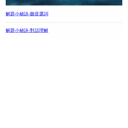
解題小秘訣-聽音選詞
解題小秘訣-對話理解